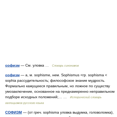
софизм
— См. уловка …
Словарь синонимов
софизм
— а, м. sophisme, нем. Sophismus <гр. sophisma <
sophia рассудительность; философское знание мудрость.
Формально кажущееся правильным, но ложное по существу
умозаключение, основанное на преднамеренно неправильном
подборе исходных положений;… …
Исторический словарь
галлицизмов русского языка
СОФИЗМ
— (от греч. sophisma уловка выдумка, головоломка),