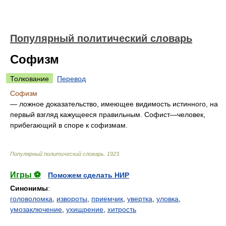
Популярный политический словарь
Софизм
Толкование
Перевод
Софизм
— ложное доказательство, имеющее видимость истинного, на
первый взгляд кажущееся правильным. Софист—человек,
прибегающий в споре к софизмам.
Популярный политический словарь
.
1923
.
Игры ⚽
Поможем сделать НИР
Синонимы
:
головоломка
,
извороты
,
приемчик
,
увертка
,
уловка
,
умозаключение
,
ухищрение
,
хитрость