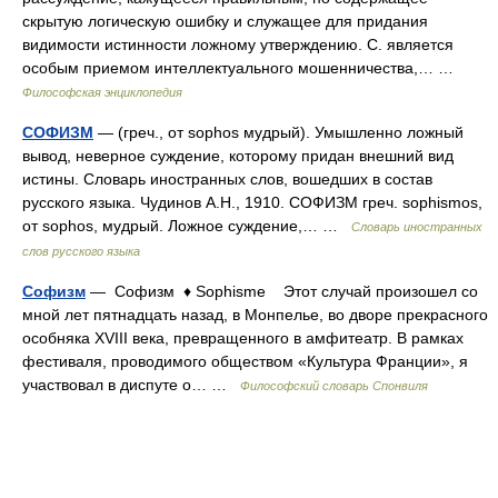
скрытую логическую ошибку и служащее для придания
видимости истинности ложному утверждению. С. является
особым приемом интеллектуального мошенничества,… …
Философская энциклопедия
СОФИЗМ
— (греч., от sophos мудрый). Умышленно ложный
вывод, неверное суждение, которому придан внешний вид
истины. Словарь иностранных слов, вошедших в состав
русского языка. Чудинов А.Н., 1910. СОФИЗМ греч. sophismos,
от sophos, мудрый. Ложное суждение,… …
Словарь иностранных
слов русского языка
Софизм
— Софизм ♦ Sophisme Этот случай произошел со
мной лет пятнадцать назад, в Монпелье, во дворе прекрасного
особняка XVIII века, превращенного в амфитеатр. В рамках
фестиваля, проводимого обществом «Культура Франции», я
участвовал в диспуте о… …
Философский словарь Спонвиля