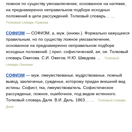
ложное по существу умозаключение, основанное на натяжке,
на преднамеренно неправильном подборе исходных
положений в цепи рассуждений. Толковый словарь… …
Толковый словарь Ушакова
СОФИЗМ
— СОФИЗМ, а, муж. (книжн.). Формально кажущееся
правильным, но по существу ложное умозаключение,
основанное на преднамеренно неправильном подборе
исходных положений. | прил. софистический, ая, ое. Толковый
словарь Ожегова. С.И. Ожегов, Н.Ю. Шведова …
Толковый
словарь Ожегова
СОФИЗМ
— муж. лжеумствованье, мудрствованье, ложный
вывод, заключенье, сужденье, которому придан внешний вид
истины. Софист, тка, лжеумствователь. Софистическое
рассужденье, ложное, ошибочное, под видом истинного.
Толковый словарь Даля. В.И. Даль. 1863… …
Толковый словарь
Даля